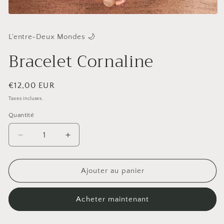
Ouvrir
le
média
L'entre-Deux Mondes 🌙
1
dans
Bracelet Cornaline
une
fenêtre
modale
Prix
€12,00 EUR
habituel
Taxes incluses.
Quantité
Réduire
Augmenter
la
la
quantité
quantité
de
de
Ajouter au panier
Bracelet
Bracelet
Cornaline
Cornaline
Acheter maintenant